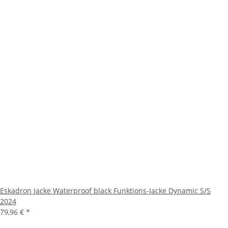
Eskadron Jacke Waterproof black Funktions-Jacke Dynamic S/S
2024
79,96 €
*