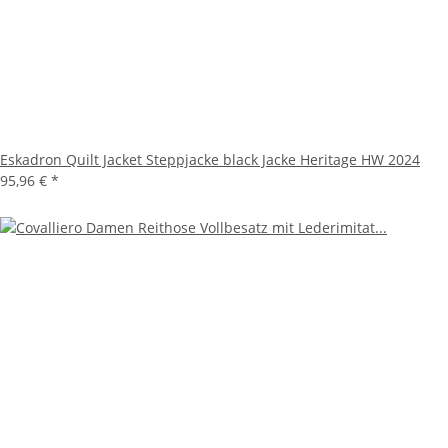
Eskadron Quilt Jacket Steppjacke black Jacke Heritage HW 2024
95,96 €
*