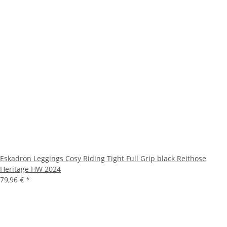
Eskadron Leggings Cosy Riding Tight Full Grip black Reithose
Heritage HW 2024
79,96 €
*