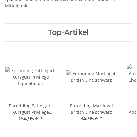
Mittelpunkt.
Top-Artikel
Euroriding Sattelgurt
Euroriding Martingal
Kurzgurt Privilege
British Line schwarz
Abs
Equitation schwarz 55
Chec
164,95 €
*
34,95 €
*
cm