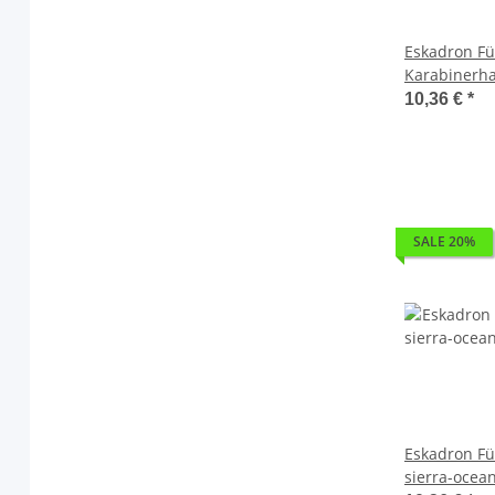
Eskadron Fü
Karabinerha
Strick Plati
10,36 €
*
SALE 20%
Eskadron Fü
sierra-ocea