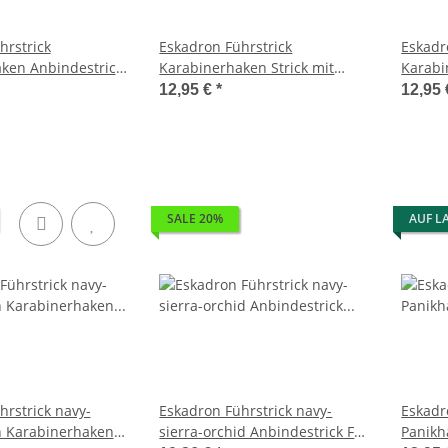
hrstrick
Eskadron Führstrick
Eskadr
ken Anbindestrick
Karabinerhaken Strick mit
Karabi
num 2025
Karabiner Anbindestrick
Anbind
12,95 €
*
12,95
SALE 20%
AUF L
hrstrick navy-
Eskadron Führstrick navy-
Eskadr
n Karabinerhaken
sierra-orchid Anbindestrick FS
Panikh