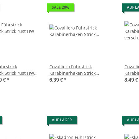
SALE 20%
AUF L
ührstrick
Covalliero Führstrick
Covalli
k Strick rust HW
Karabinerhaken Strick
Karabi
Anbindestrick FS 2025
Farben
9 €
*
6,39 €
*
8,49 
AUF LAGER
AUF L