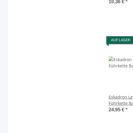
Anbindestri
10,36 €
*
AUF LAGER
Eskadron Le
Führkette Ba
Führleine
24,95 €
*