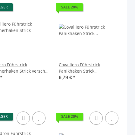
AGER
SALE 20%
ero Führstrick
Covalliero Führstrick
nerhaken Strick versch.
Panikhaken Strick
 H/W 23
Anbindestrick FS 2025
€
*
6,79 €
*
AGER
SALE 20%