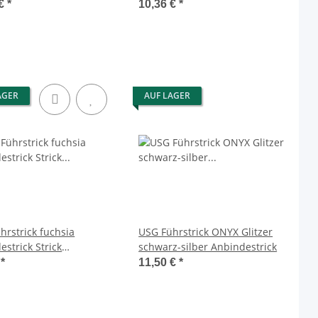
strick Strick Basic
2025
 €
*
10,36 €
*
AGER
AUF LAGER
hrstrick fuchsia
USG Führstrick ONYX Glitzer
estrick Strick
schwarz-silber Anbindestrick
nerhaken 2 m
€
*
11,50 €
*