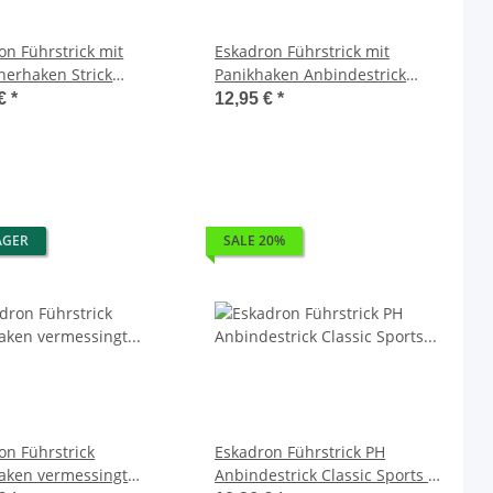
on Führstrick mit
Eskadron Führstrick mit
nerhaken Strick
Panikhaken Anbindestrick
estrick vermessingt
Strick
 €
*
12,95 €
*
AGER
SALE 20%
on Führstrick
Eskadron Führstrick PH
aken vermessingt
Anbindestrick Classic Sports FS