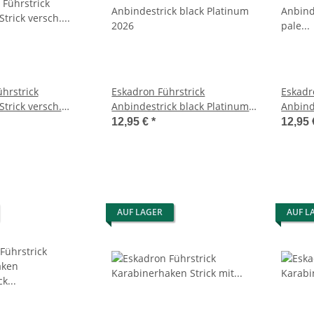
ührstrick
Eskadron Führstrick
Eskadr
trick versch.
Anbindestrick black Platinum
Anbind
 23
2026
grey P
12,95 €
*
12,95
AUF LAGER
AUF L