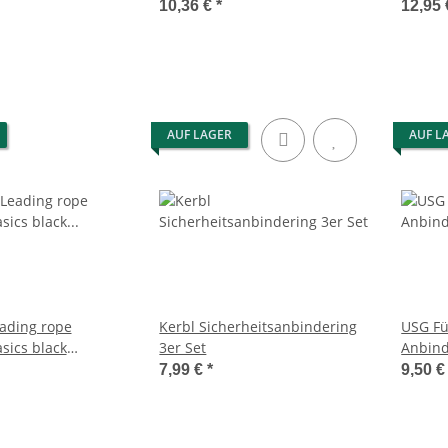
ck FS 2026
2026
Anbinde
10,36 €
*
12,95
AUF LAGER
AUF L
ading rope
Kerbl Sicherheitsanbindering
USG Fü
sics black
3er Set
Anbind
Karabi
7,99 €
*
9,50 