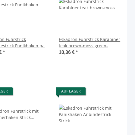
on Führstrick
Eskadron Führstrick Karabiner
estrick Panikhaken pale
teak brown-moss green-
latinum 2026
atlantic blue Platinum 2024
 €
*
10,36 €
*
AGER
AUF LAGER