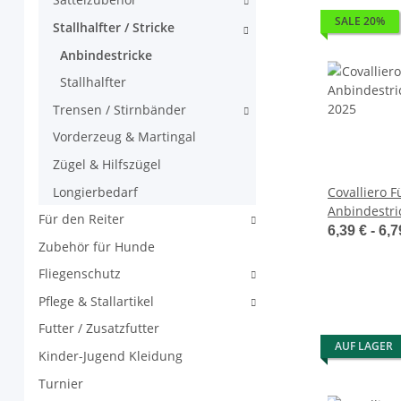
SALE 20%
Stallhalfter / Stricke
Anbindestricke
Stallhalfter
Trensen / Stirnbänder
Vorderzeug & Martingal
Zügel & Hilfszügel
Longierbedarf
Covalliero F
Anbindestric
Für den Reiter
2025
6,39 € -
6,7
Zubehör für Hunde
Fliegenschutz
Pflege & Stallartikel
Futter / Zusatzfutter
AUF LAGER
Kinder-Jugend Kleidung
Turnier