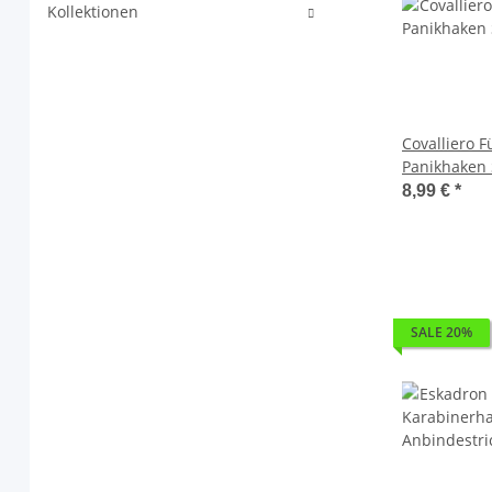
Kollektionen
Covalliero F
Panikhaken S
Farben H/W
8,99 €
*
SALE 20%