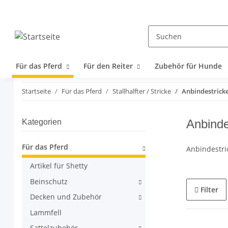
Für das Pferd
Für den Reiter
Zubehör für Hunde
Startseite
Für das Pferd
Stallhalfter / Stricke
Anbindestrick
Anbinde
Kategorien
Für das Pferd
Anbindestri
Artikel für Shetty
Beinschutz
Filter
Decken und Zubehör
Lammfell
Sattelzubehör