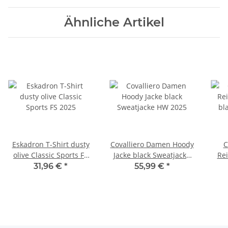
Ähnliche Artikel
Eskadron T-Shirt dusty
Covalliero Damen Hoody
C
olive Classic Sports FS
Jacke black Sweatjacke
Re
2025
HW 2025
blac
31,96 €
*
55,99 €
*