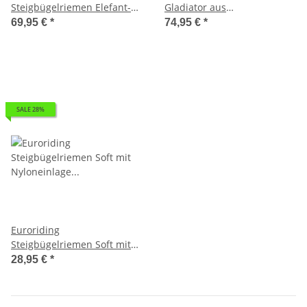
Steigbügelriemen Elefant-
Gladiator aus
Soft II braun
antiallergenem SECU-
69,95 €
*
74,95 €
*
Material schwarz
SALE 28%
Euroriding
Steigbügelriemen Soft mit
Nyloneinlage braun oder
28,95 €
*
schwarz