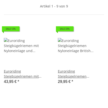
Artikel 1 - 9 von 9
SALE 12%
SALE 33%
Euroriding
Euroriding
Steigbügelriemen mit
Steigbügelriemen
Nyloneinlage und
Nyloneinlage British Line
43,95 €
*
29,95 €
*
Glitzersteinen schwarz
schwarz