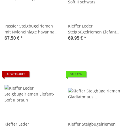
Passier Steigbügelriemen
Kieffer Leder
mit Nyloneinlage havanna
Steigbügelriemen Elefant
Velvet Touch
Soft II schwarz
67,50 €
*
69,95 €
*
AUSVERKAUFT
SALE 17%
Kieffer Leder
Kieffer Steigbügelriemen