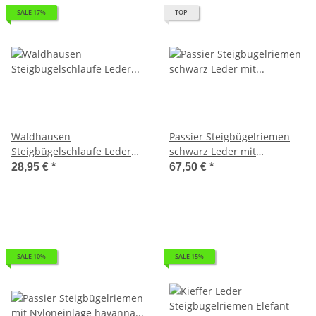
SALE 17%
TOP
Waldhausen
Passier Steigbügelriemen
Steigbügelschlaufe Leder
schwarz Leder mit
Steigbügelriemen X-Line
Nyloneinlage Velvet Touch
28,95 €
*
67,50 €
*
schwarz
SALE 10%
SALE 15%