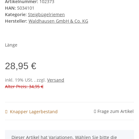
Artikelnummer:
102373
HAN:
5034101
Kategorie:
Steigbügelriemen
Hersteller:
Waldhausen GmbH & Co. KG
Länge
28,95 €
inkl. 19% USt. , zzgl.
Versand
Alter Preis: 34,95 €
Frage zum Artikel
Knapper Lagerbestand
x
Dieser Artikel hat Variationen. Wählen Sie bitte die