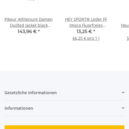
Pikeur Athleisure Damen
HEY SPORT® Leder FF
Quilted Jacket black
Impra Fluorfreies
Heu
Steppjacke Winterjacke
Imprägnierspray 200 ml
D
143,96 €
*
13,25 €
*
HW 2025
66,25 € pro 1 l
5
Gesetzliche Informationen
Informationen