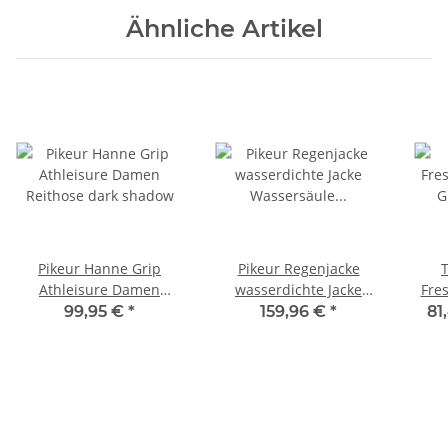
Ähnliche Artikel
Pikeur Hanne Grip
Pikeur Regenjacke
T
Athleisure Damen
wasserdichte Jacke
Fre
Reithose dark shadow
Wassersäule 10000
99,95 €
*
159,96 €
*
81
nightblue Sports FS 2025
Du