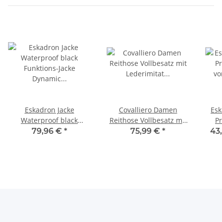
Eskadron Jacke
Covalliero Damen
Es
Waterproof black
Reithose Vollbesatz mit
P
Funktions-Jacke Dynamic
Lederimitat black H/W
v
79,96 €
*
75,99 €
*
43
S/S 2024
2024
H