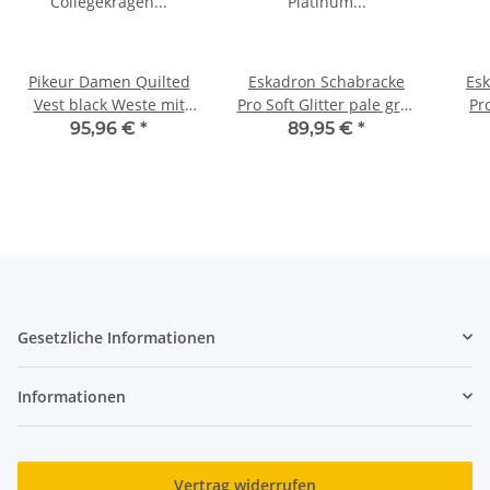
Pikeur Damen Quilted
Eskadron Schabracke
Es
Vest black Weste mit
Pro Soft Glitter pale grey
Pro
Collegekragen Selection
Platinum Edition 2026
Pla
95,96 €
*
89,95 €
*
FS 2026
Gesetzliche Informationen
Informationen
Vertrag widerrufen