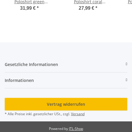
Poloshirt green
Poloshirt coral
Po
atmungsaktiver
atmungsaktiver
31,99 €
*
27,99 €
*
Piquéstoff Shirt FS 2025
Piquéstoff Shirt FS 2025
Piqu
Gesetzliche Informationen
Informationen
Vertrag widerrufen
* Alle Preise inkl. gesetzlicher USt., zzgl.
Versand
Powered by
JTL-Shop