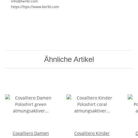
info@kerbl.com
https://ttps://www.kerbl.com
Ähnliche Artikel
Covalliero Damen
Covalliero Kinder
C