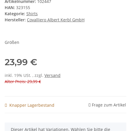
Artikelnummer:
102447
HAN:
323155
Kategorie:
Shirts
Hersteller:
Covalliero Albert Kerbl GmbH
Größen
23,99 €
inkl. 19% USt. , zzgl.
Versand
Alter Preis: 29,99 €
Frage zum Artikel
Knapper Lagerbestand
x
Dieser Artikel hat Variationen. Wählen Sie bitte die