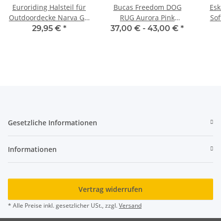
Euroriding Halsteil für
Bucas Freedom DOG
Es
Outdoordecke Narva Gr.
RUG Aurora Pink
Sof
M schwarz rot 1200D
Hundedecke
Cla
29,95 €
*
37,00 € -
43,00 €
*
Hundemantel
Regenmantel FS 2026
Gesetzliche Informationen
Informationen
Vertrag widerrufen
* Alle Preise inkl. gesetzlicher USt., zzgl.
Versand