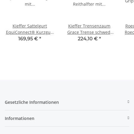
Kieffer Sattelgurt
Kieffer Trensenzaum
Roe
EquiConnect® Kurzgurt
Grace Trense schwed.
Roec
mit Bauchauflage
Reithalfter mit
169,95 €
*
224,10 €
*
schwarz ohne Elastik
Kristallbiese
Gesetzliche Informationen
Informationen