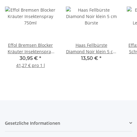
Effol Bremsen Blocker
Haas Fellbürste
Effa
Kräuter Insektenspray
Diamond Noir klein 5 cm
Sch
750ml
Bürste
30,95 €
*
13,50 €
*
41,27 € pro 1 l
Gesetzliche Informationen