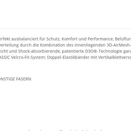
fekt ausbalanciert für Schutz, Komfort und Performance, Belüftun
kverteilung durch die Kombination des innenliegenden 3D-AirMesh-N
chicht und Shock-absorbierende, patentierte D3O®-Technologie gar
SSIC Velcro-Fit-System: Doppel-Elastikbänder mit Vertikalklettvers
ONSTIGE FASERN