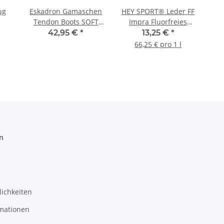
ug
Eskadron Gamaschen
HEY SPORT® Leder FF
Tendon Boots SOFT
Impra Fluorfreies
gen
MESH FAUXFUR Basics
Imprägnierspray 200
42,95 €
*
13,25 €
*
öße
nightblue
ml
H
66,25 € pro 1 l
as
n
ichkeiten
mationen