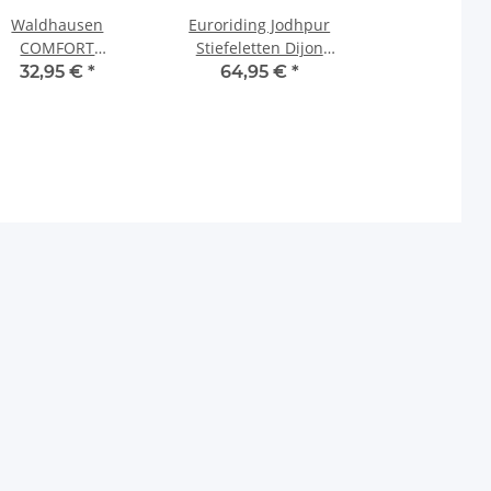
Waldhausen
Euroriding Jodhpur
COMFORT
Stiefeletten Dijon
Hundedecke
schwarz Boots
32,95 €
*
64,95 €
*
undemantel 200 g
phalt wasserdicht
55 cm