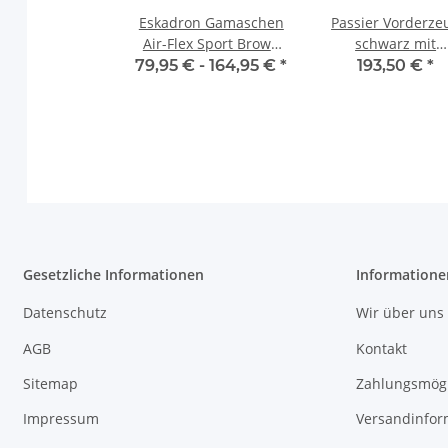
Eskadron Gamaschen
Passier Vorderze
Air-Flex Sport Brown
schwarz mit
vorne, hinten oder Set
Edelstahlbeschlä
79,95 € -
164,95 €
*
193,50 €
*
Marcus Ehning G
Full
Gesetzliche Informationen
Informatione
Datenschutz
Wir über uns
AGB
Kontakt
Sitemap
Zahlungsmögl
Impressum
Versandinfor