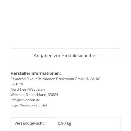
Angaben zur Produktsicherheit
Herstellerinformationen:
Eskadron Pikeur Reitmoden Brinkmann GmbH & Co. KG
Esch 19
Nordrhein-Westfalen
Werther, Deutschland, 33824
info@eskadron.de
https://www.pikeur.de/
Produkteigenschaft
Wert
0,90 kg
Versandgewicht: