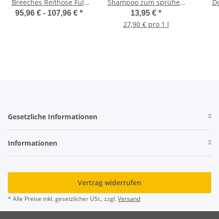
Breeches Reithose Full
Shampoo zum sprühen
Do
Grip white Dynamic S/S
Speziell für Schimmel
Per
95,96 € -
107,96 €
*
13,95 €
*
2024
500 ml
27,90 € pro 1 l
Gesetzliche Informationen
Informationen
Vertrag widerrufen
* Alle Preise inkl. gesetzlicher USt., zzgl.
Versand