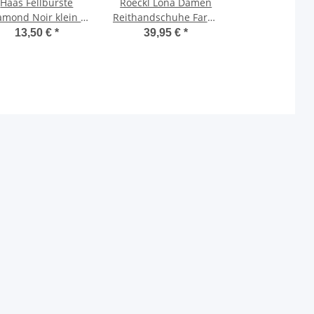
Haas Fellbürste
Roeckl Lona Damen
amond Noir klein 5
Reithandschuhe Farbe
cm Bürste
marine/weiß
13,50 €
*
39,95 €
*
Handschuhe