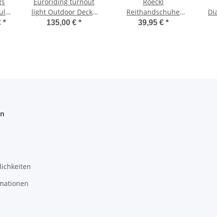
gs
Euroriding turnout
Roeckl
ull
light Outdoor Decke
Reithandschuhe
Di
ose
Bucas navy Stay-Dry-
Roeck Grip
€
*
135,00 €
*
39,95 €
*
4
Innenfutter
Handschuhe Farbe
mokka
en
ichkeiten
mationen