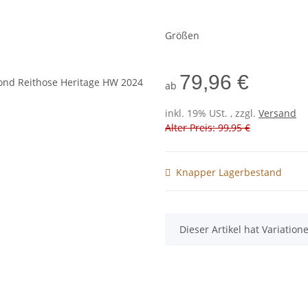
Größen
79,96 €
ab
inkl. 19% USt. , zzgl.
Versand
Alter Preis: 99,95 €
Knapper Lagerbestand
x
Dieser Artikel hat Variatio