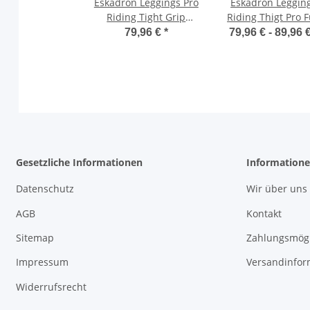
Eskadron Leggings Pro
Eskadron Leggin
Riding Tight Grip
Riding Thigt Pro F
vintage green
Grip purple Reith
79,96 €
*
79,96 € -
89,96 
Reithose Heritage HW
Dynamic S/S 202
2024
Gesetzliche Informationen
Information
Datenschutz
Wir über uns
AGB
Kontakt
Sitemap
Zahlungsmögl
Impressum
Versandinfor
Widerrufsrecht