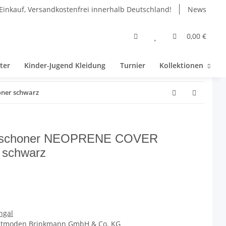
Einkauf, Versandkostenfrei innerhalb Deutschland!
News
0,00 €
ter
Kinder-Jugend Kleidung
Turnier
Kollektionen
ner schwarz
galschoner NEOPRENE COVER
 schwarz
ngal
eitmoden Brinkmann GmbH & Co. KG