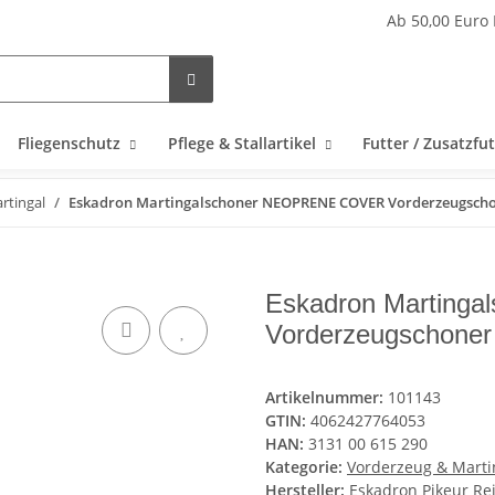
Ab 50,00 Euro 
Fliegenschutz
Pflege & Stallartikel
Futter / Zusatzfut
rtingal
Eskadron Martingalschoner NEOPRENE COVER Vorderzeugscho
Eskadron Martin
Vorderzeugschoner
Artikelnummer:
101143
GTIN:
4062427764053
HAN:
3131 00 615 290
Kategorie:
Vorderzeug & Marti
Hersteller:
Eskadron Pikeur R