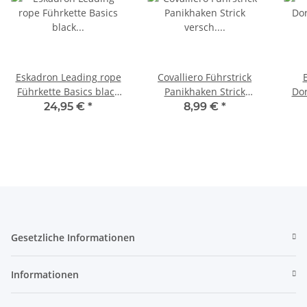
Eskadron Leading rope
Covalliero Führstrick
Führkette Basics black
Panikhaken Strick
Dor
Führleine
versch. Farben H/W 23
24,95 €
*
8,99 €
*
Gesetzliche Informationen
Informationen