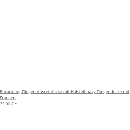
Euroriding Fliegen Ausreitdecke mit Halsteil navy Fliegendecke mit
Fransen
35,00 €
*