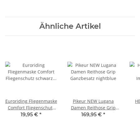
Ähnliche Artikel
Euroriding Fliegenmaske
Pikeur NEW Lugana
HE
Comfort Fliegenschutz
Damen Reithose Grip
schwarz mit
Ganzbesatz nightblue
Im
19,95 €
*
169,95 €
*
Nasenschutz