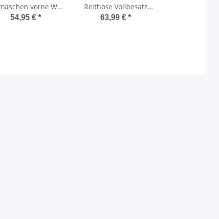
aschen vorne WB
Reithose Vollbesatz
 VB Einheitsgröße
mit Covalliero-Grip
54,95 €
*
63,99 €
*
black HW 2024