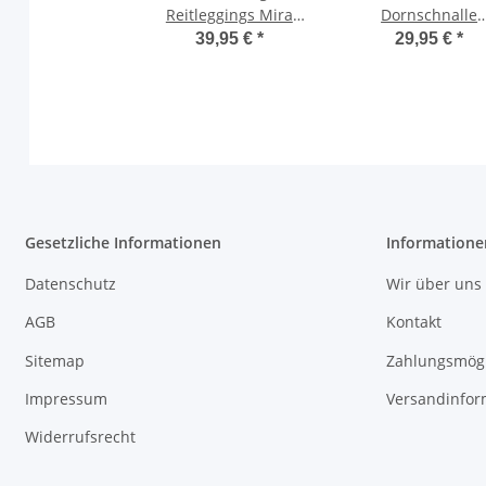
Reitleggings Mira
Dornschnalle
Vollbesatz Damen
Warmblut Basi
39,95 €
*
29,95 €
*
Reithose black
Performance
Gesetzliche Informationen
Informatione
Datenschutz
Wir über uns
AGB
Kontakt
Sitemap
Zahlungsmögl
Impressum
Versandinfor
Widerrufsrecht