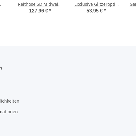
Reithose SD Midwaist
Exclusive Glitzeroptik
Gam
c
Vollbesatz black FS
schwarz Tasche
/
127,96 €
*
53,95 €
*
2024
n
ichkeiten
mationen