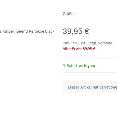
Größen
39,95 €
inkl. 19% USt. , zzgl.
Versand
Alter Preis: 59,95 €
Sofort verfügbar
x
Dieser Artikel hat Variatio