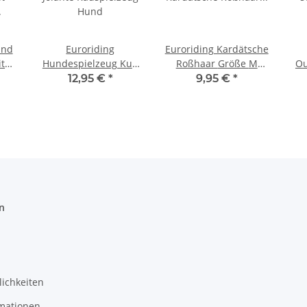
and
Euroriding
Euroriding Kardätsche
t
Hundespielzeug Kuh
Roßhaar Größe M
Ou
Jolante Kauspielzeug
Bürste braun
s
12,95 €
*
9,95 €
*
Hund
o
n
ichkeiten
mationen