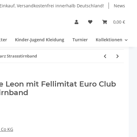
Einkauf, Versandkostenfrei innerhalb Deutschland!
News
0,00 €
tter
Kinder-Jugend Kleidung
Turnier
Kollektionen
warz Strassstirnband
e Leon mit Fellimitat Euro Club
tirnband
 Co KG