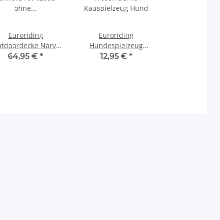
Euroriding
Euroriding
tdoordecke Narva
Hundespielzeug
chwarz rot 1200D
Frosch Bernd
64,95 €
*
12,95 €
*
hne Füllung ohne
Kauspielzeug Hund
Halsteil