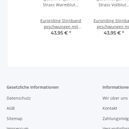
Euroriding Stirnband
Euroriding Stirnb
geschwungen mit
geschwungen mi
Strass Warmblut
Strass Vollblut
43,95 €
*
43,95 €
*
schwarz/rosé
schwarz/pink
Stirnriemen
Stirnriemen
Gesetzliche Informationen
Informatione
Datenschutz
Wir über uns
AGB
Kontakt
Sitemap
Zahlungsmögl
Impressum
Versandinfor