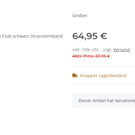
Größen
64,95 €
inkl. 19% USt. , zzgl.
Versand
Alter Preis: 69,95 €
Knapper Lagerbestand
x
Dieser Artikel hat Variatio