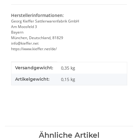
Herstellerinformationen:
Georg Kieffer Sattlerwarenfabrik GmbH
Am Moosfeld 3
Bayern
München, Deutschland, 81829
info@kieffer.net
https://www.kieffer.net/de/
Produkteigenschaft
Wert
Versandgewicht:
0,35 kg
Artikelgewicht:
0,15
kg
Ähnliche Artikel