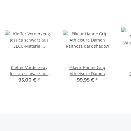
Kieffer Vorderzeug
Pikeur Hanne Grip
Jessica schwarz aus
Athleisure Damen
SECU-Material Größe
Reithose dark shadow
Win
95,00 €
*
99,95 €
*
Vollblut u. Warmblut
oak