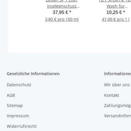
Insektenschutz
Wash für
Sprühlotion für
Funktionsbekleid
37,95 €
*
10,25 €
*
Mensch+Tier 1000 ml
mit Membrane
3,80 € pro 100 ml
41,00 € pro 1 l
Waschmittel 250 
Gesetzliche Informationen
Informatione
Datenschutz
Wir über uns
AGB
Kontakt
Sitemap
Zahlungsmögl
Impressum
Versandinfor
Widerrufsrecht