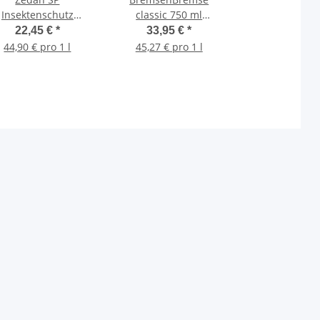
Insektenschutz
classic 750 ml
Sprühlotion
Insektenschutz extra
22,45 €
*
33,95 €
*
Insektenspray für
starker Insektenschutz
44,90 € pro 1 l
45,27 € pro 1 l
nsch & Tier 500ml