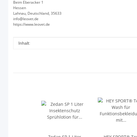
Beim Eberacker 1
Hessen
Lahnau, Deutschland, 35633
info@leovet.de
https://www.leovet.de
Produkteigenschaft
Wert
Inhalt:
Zedan SP 1 Liter
HEY SPORT® Te