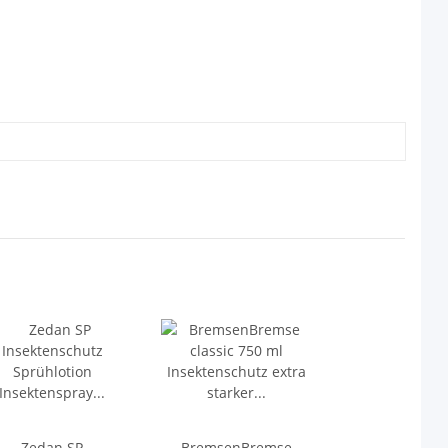
Zedan SP
BremsenBremse