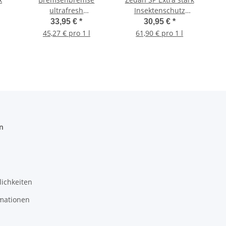
ultrafresh
Insektenschutz
ung
Insektenschutz
Insektenspray auch
33,95 €
*
30,95 €
*
n
Insektenspray 750ml
für Ekzemer 500ml
45,27 € pro 1 l
61,90 € pro 1 l
ml
Me
n
ichkeiten
mationen