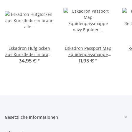
Eskadron Hufglocken
Eskadron Passport Map
R
aus Kunstleder in braun
Equidenpassmappe
alle Größen
navy Equiden
Rei
34,95 €
*
11,95 €
*
Sprungglocken
Passmappe
Gesetzliche Informationen