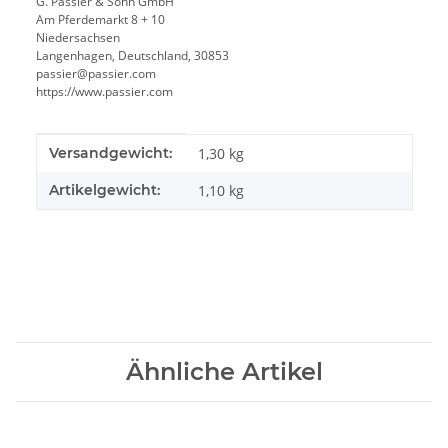
G. Passier & Sohn GmbH
Am Pferdemarkt 8 + 10
Niedersachsen
Langenhagen, Deutschland, 30853
passier@passier.com
https://www.passier.com
Produkteigenschaft
Wert
Versandgewicht:
1,30 kg
Artikelgewicht:
1,10
kg
Ähnliche Artikel