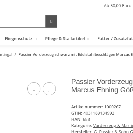
Ab 50,00 Euro 
Fliegenschutz
Pflege & Stallartikel
Futter / Zusatzfut
rtingal
Passier Vorderzeug schwarz mit Edelstahlbeschlägen Marcus E
Passier Vorderzeug
Marcus Ehning Göß
Artikelnummer:
1000267
GTIN:
4031189134992
HAN:
688
Kategorie:
Vorderzeug & Marti
Hersteller:
G. Passier & Sohn