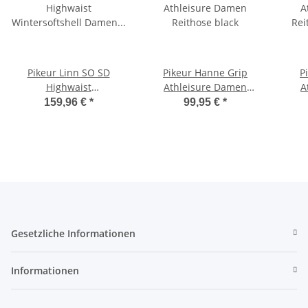
Pikeur Linn SO SD
Pikeur Hanne Grip
P
Highwaist
Athleisure Damen
A
Wintersoftshell Damen
Reithose black
Rei
159,96 €
*
99,95 €
*
Reithose nightblue HW
2024
Gesetzliche Informationen
Informationen