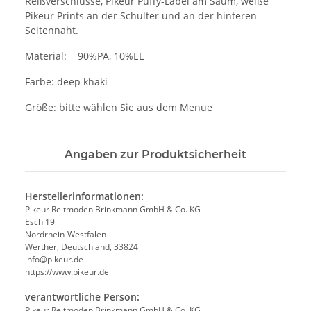
Reißverschlüsse, Pikeur Puffy-Label am Saum, weiße
Pikeur Prints an der Schulter und an der hinteren
Seitennaht.
Material: 90%PA, 10%EL
Farbe: deep khaki
Größe: bitte wählen Sie aus dem Menue
Angaben zur Produktsicherheit
Herstellerinformationen:
Pikeur Reitmoden Brinkmann GmbH & Co. KG
Esch 19
Nordrhein-Westfalen
Werther, Deutschland, 33824
info@pikeur.de
https://www.pikeur.de
verantwortliche Person:
Pikeur Reitmoden Brinkmann GmbH & Co. KG