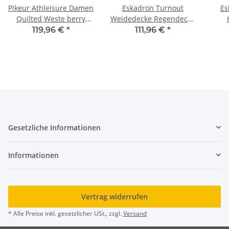
Pikeur Athleisure Damen
Eskadron Turnout
Es
Quilted Weste berry
Weidedecke Regendecke
blush Steppweste HW
light dusty olive Classic
An
119,96 €
*
111,96 €
*
2025
Sports FS 2025
Gesetzliche Informationen
Informationen
Vertrag widerrufen
* Alle Preise inkl. gesetzlicher USt., zzgl.
Versand