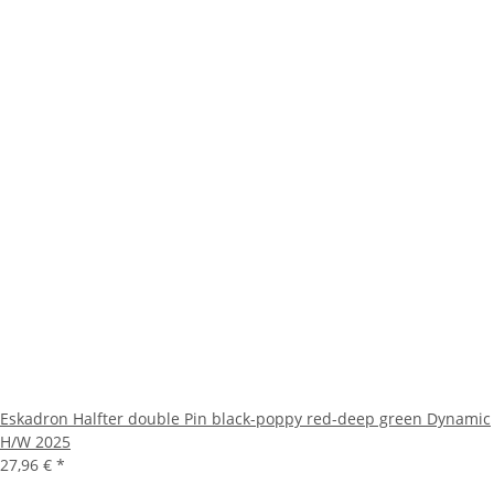
Eskadron Halfter double Pin black-poppy red-deep green Dynamic
H/W 2025
27,96 €
*