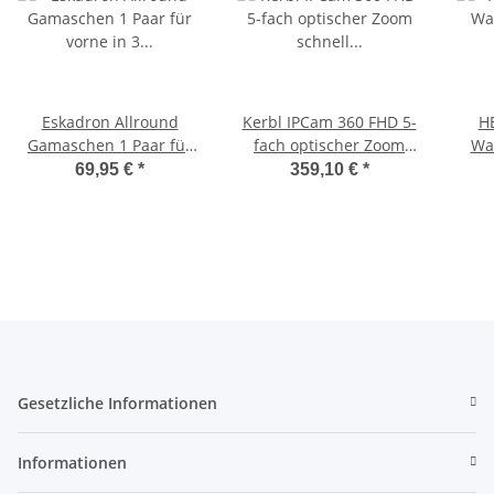
Eskadron Allround
Kerbl IPCam 360 FHD 5-
H
Gamaschen 1 Paar für
fach optischer Zoom
Was
vorne in 3 Farben
schnell schwenkende
Text
69,95 €
*
359,10 €
*
Outdoor-IP-Kamera
Gesetzliche Informationen
Informationen