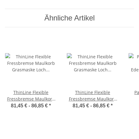
Ähnliche Artikel
ThinLine Flexible
ThinLine Flexible
Pa
Fressbremse Maulkorb
Fressbremse Maulkorb
Grasmaske Loch
Grasmaske Loch
Ed
81,45 € -
86,85 €
*
81,45 € -
86,85 €
*
Durchmesser 2,5 cm
Durchmesser 3,5 cm
Ma