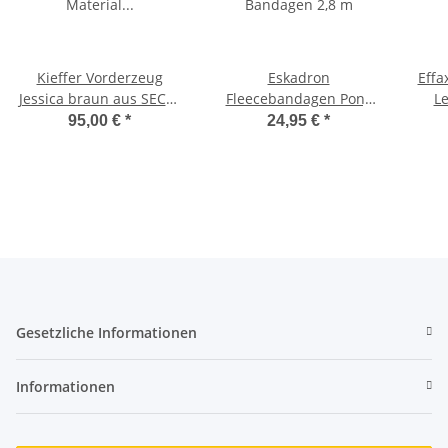
Kieffer Vorderzeug
Eskadron
Effa
Jessica braun aus SECU-
Fleecebandagen Pony
Le
Material Größe Vollblut
Bandagen 2,8 m
95,00 €
*
24,95 €
*
u. Warmblut
Gesetzliche Informationen
Informationen