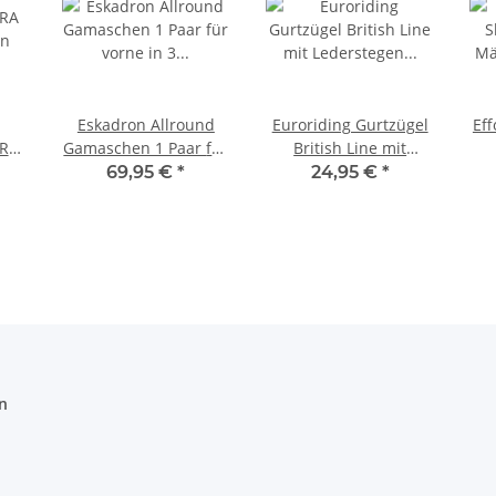
Eskadron Allround
Euroriding Gurtzügel
Eff
IRA
Gamaschen 1 Paar für
British Line mit
en
vorne in 3 Farben
Lederstegen Zügel
Mä
69,95 €
*
24,95 €
*
36
schwarz
n