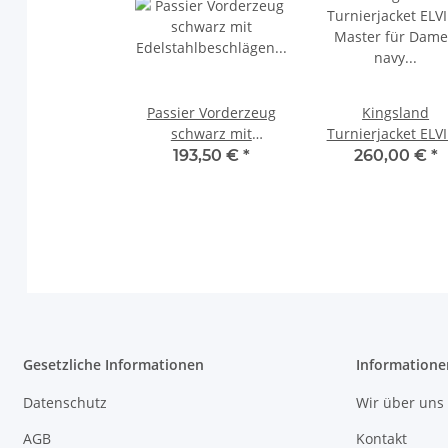
Passier Vorderzeug
Kingsland
schwarz mit
Turnierjacket ELV
Edelstahlbeschlägen
Master für Dam
193,50 €
*
260,00 €
*
Marcus Ehning Göße
navy Jacket Gr. 
Full
Gesetzliche Informationen
Informatione
Datenschutz
Wir über uns
AGB
Kontakt