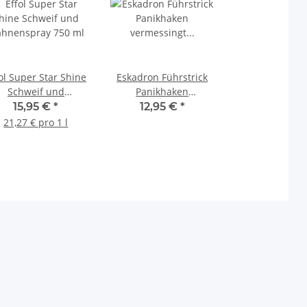
ol Super Star Shine
Eskadron Führstrick
Schweif und
Panikhaken
hnenspray 750 ml
vermessingt
15,95 €
*
12,95 €
*
Anbindestrick Strick
21,27 € pro 1 l
Basic