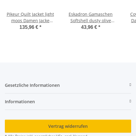
Pikeur Quilt Jacket light
Eskadron Gamaschen
Co
moos Damen Jacke
Softshell dusty olive
Da
ATHLEISURE
Classic Sports FS 2025
bl
135,96 €
*
43,96 €
*
wasserabweisend FS
2025
Gesetzliche Informationen
Informationen
Vertrag widerrufen