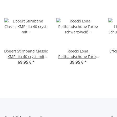
Döbert Stirnband Classic
Roeckl Lona
Effo
KMP dia 40 cryst. mit
Reithandschuhe Farbe
Strasssteinen
schwarz/weiß
Schu
69,95 €
*
39,95 €
*
Stirnriemen
Handschuhe