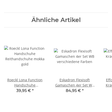
Ähnliche Artikel
Roeckl Lona Function
Eskadron Flexisoft
Eff
Handschuhe
Gamaschen 4er Set WB
Krä
Reithandschuhe mokka
verschiedene Farben
39,95 €
*
84,95 €
*
gold