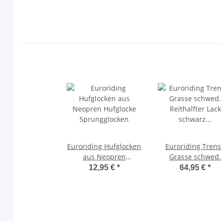
Euroriding Hufglocken
Euroriding Tren
aus Neopren
Grasse schwed
Hufglocke
Reithalfter Lack
12,95 €
*
64,95 €
*
Sprungglocken
schwarz mit
Glitzersteinen