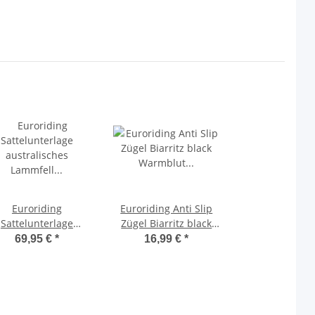
Euroriding
Euroriding Anti Slip
Sattelunterlage
Zügel Biarritz black
australisches
Warmblut Euro Club
69,95 €
*
16,99 €
*
Lammfell
Lammfellpad Pad