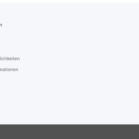
n
ichkeiten
mationen