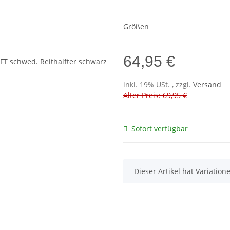
Größen
64,95 €
inkl. 19% USt. , zzgl.
Versand
Alter Preis: 69,95 €
Sofort verfügbar
x
Dieser Artikel hat Variatio