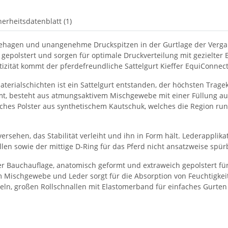
herheitsdatenblatt (1)
behagen und unangenehme Druckspitzen in der Gurtlage der Verga
gepolstert und sorgen für optimale Druckverteilung mit gezielter
stizität kommt der pferdefreundliche Sattelgurt Kieffer EquiConne
terialschichten ist ein Sattelgurt entstanden, der höchsten Tragek
mmt, besteht aus atmungsaktivem Mischgewebe mit einer Füllung a
liches Polster aus synthetischem Kautschuk, welches die Region ru
ersehen, das Stabilität verleiht und ihn in Form hält. Lederappli
llen sowie der mittige D-Ring für das Pferd nicht ansatzweise spür
ger Bauchauflage, anatomisch geformt und extraweich gepolstert f
 Mischgewebe und Leder sorgt für die Absorption von Feuchtigkeit 
geln, großen Rollschnallen mit Elastomerband für einfaches Gurte