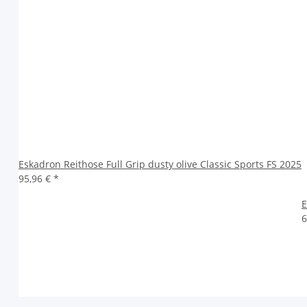
Eskadron Reithose Full Grip dusty olive Classic Sports FS 2025
95,96 €
*
E
6