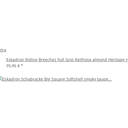
xtra
Eskadron Riding Breeches Full Grip Reithose almond Heritage
95,96 €
*