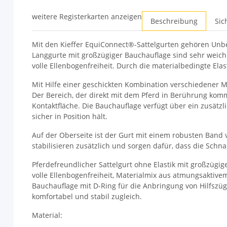
weitere Registerkarten anzeigen
Beschreibung
Sic
Mit den Kieffer EquiConnect®-Sattelgurten gehören Un
Langgurte mit großzügiger Bauchauflage sind sehr weich 
volle Ellenbogenfreiheit. Durch die materialbedingte Ela
Mit Hilfe einer geschickten Kombination verschiedener Ma
Der Bereich, der direkt mit dem Pferd in Berührung ko
Kontaktfläche. Die Bauchauflage verfügt über ein zusätz
sicher in Position hält.
Auf der Oberseite ist der Gurt mit einem robusten Band v
stabilisieren zusätzlich und sorgen dafür, dass die Schna
Pferdefreundlicher Sattelgurt ohne Elastik mit großzügi
volle Ellenbogenfreiheit, Materialmix aus atmungsaktivem
Bauchauflage mit D-Ring für die Anbringung von Hilfszü
komfortabel und stabil zugleich.
Material: