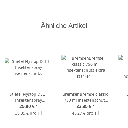
Ähnliche Artikel
Stiefel Flystop DEET
BremsenBremse classic
Insektenspray
750 ml Insektenschutz
Insektenschutz
extra starker
25,90 €
*
33,95 €
*
Fliegenspray 650 ml
Insektenschutz
In
39,85 € pro 1 l
45,27 € pro 1 l