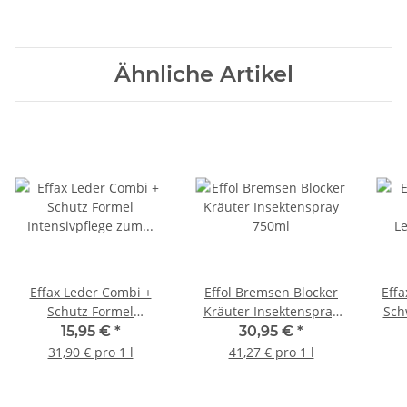
Ähnliche Artikel
Effax Leder Combi +
Effol Bremsen Blocker
Effa
Schutz Formel
Kräuter Insektenspray
Sch
Intensivpflege zum
750ml
15,95 €
*
30,95 €
*
Sprühen Lederpflege
31,90 € pro 1 l
41,27 € pro 1 l
500 ml